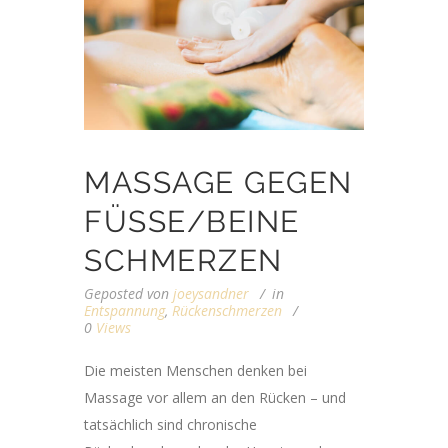
MASSAGE GEGEN
FÜSSE/BEINE S
CHMERZEN
Geposted von
joeysandner
in
Entspannung
,
Rückenschmerzen
0
Views
Die meisten Menschen denken bei
Massage vor allem an den Rücken – und
tatsächlich sind chronische